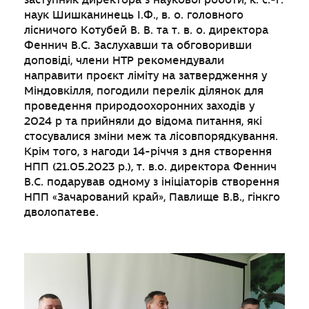
наук Шишканинець І.Ф., в. о. головного
лісничого Котубей В. В. та т. в. о. директора
Феннич В.С. Заслухавши та обговоривши
доповіді, члени НТР рекомендували
направити проєкт ліміту на затвердження у
Міндовкілля, погодили перелік ділянок для
проведення природоохоронних заходів у
2024 р та прийняли до відома питання, які
стосувалися зміни меж та лісовпорядкування.
Крім того, з нагоди 14-річчя з дня створення
НПП (21.05.2023 р.), т. в.о. директора Феннич
В.С. подарував одному з ініціаторів створення
НПП «Зачарований край», Павлище В.В., гінкго
дволопатеве.