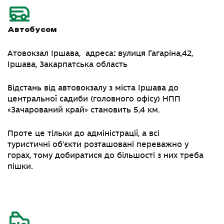
Автобусом
Атовокзал Іршава,
адрес
а
:
вулиця Гагаріна,42,
Іршава, Закарпатська область
Відстань від автовокзалу з міста Іршава до
центральної садиби (головного офісу) НПП
«Зачарований край» становить 5,4 км.
Проте це тільки до адміністрації, а всі
туристичні об’єкти розташовані переважно у
горах, тому добиратися до більшості з них треба
пішки.