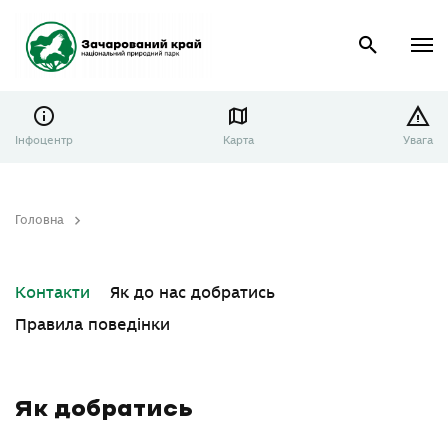
Інфоцентр
Карта
Увага
Головна
Як добратись
Контакти
Як до нас добратись
Правила поведінки
Як добратись