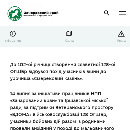
Інфоцентр
Карта
Увага
До 102-ої річниці створення славетної 128-ої
ОГШБр відбувся похід учасників війни до
урочища «Смерековий камінь».
14 липня за ініціативи працівників НПП
«Зачарований край» та Іршавської міської
ради, за підтримки Ветеранського простору
«ВДОМА» військовослужбовці 128 ОГШБр,
учасники бойових дій разом із родинами
провели вихідний у поході до мальовничого