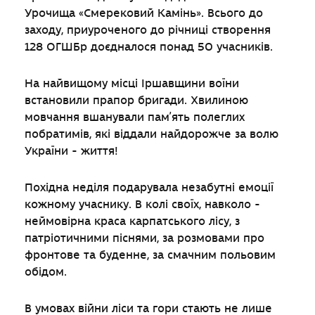
Урочища «Смерековий Камінь». Всього до
заходу, приуроченого до річниці створення
128 ОГШБр доєдналося понад 50 учасників.
На найвищому місці Іршавщини воїни
встановили прапор бригади. Хвилиною
мовчання вшанували памʼять полеглих
побратимів, які віддали найдорожче за волю
України - життя!
Похідна неділя подарувала незабутні емоції
кожному учаснику. В колі своїх, навколо -
неймовірна краса карпатського лісу, з
патріотичними піснями, за розмовами про
фронтове та буденне, за смачним польовим
обідом.
В умовах війни ліси та гори стають не лише