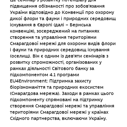
підвищення обізнаності про зобов’язання
України відповідно до Конвенції про охорону
дикої флори та фауни і природних середовищ
існування в Європі (далі – Бернська
конвенція), зосереджений на питаннях
створення та управління територіями
Смарагдової мережі для охорони видів флори
і фауни та природних середовищ існування
(оселищ). Він є одним із дев’яти семінарів з
розвитку спроможності, організованих у
рамках діяльності Світового банку за
підкомпонентом 4.1 програми
EU4Environment: Підтримка захисту
біорізноманіття та природних екосистем
(Смарагдова мережа). Заходи в рамках цього
підкомпоненту спрямовані на підтримку
створення Смарагдової мережі та управління
територіями Смарагдової мережі у країнах
Східного партнерства, включаючи Україну.