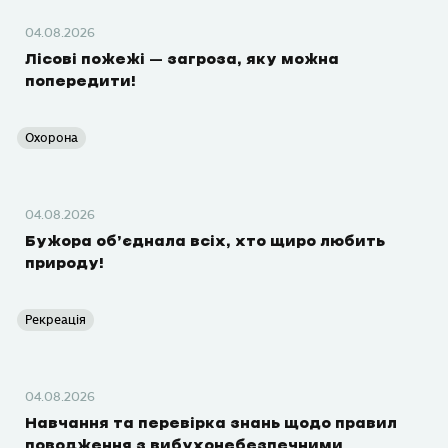
04.08.2026
Лісові пожежі – загроза, яку можна
попередити!
Охорона
04.08.2026
Бужора об’єднала всіх, хто щиро любить
природу!
Рекреація
04.08.2026
Навчання та перевірка знань щодо правил
поводження з вибухонебезпечними