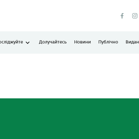
осліджуйте
Долучайтесь
Новини
Публічно
Виданн