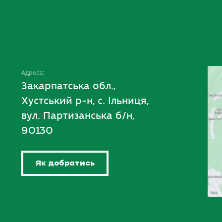
Адреса:
Закарпатська обл.,
Хустський р-н, с. Ільниця,
вул. Партизанська б/н,
90130
Як добратись