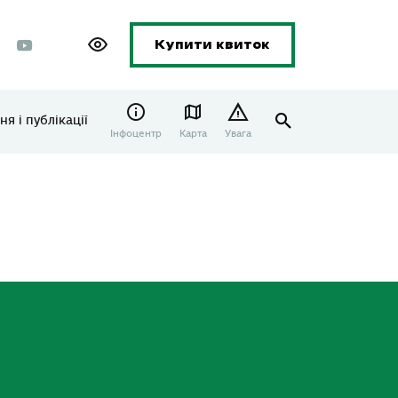
Купити квиток
я і публікації
Інфоцентр
Карта
Увага