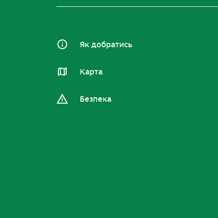
Як добратись
Карта
Безпека