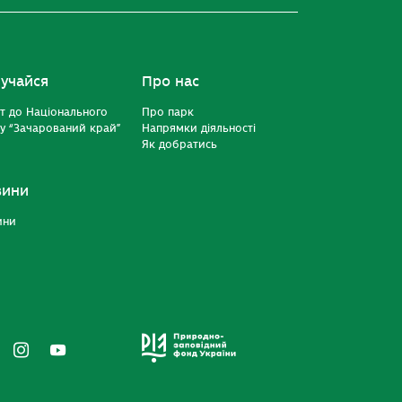
учайся
Про нас
т до Національного
Про парк
у “Зачарований край”
Напрямки діяльності
Як добратись
вини
ини