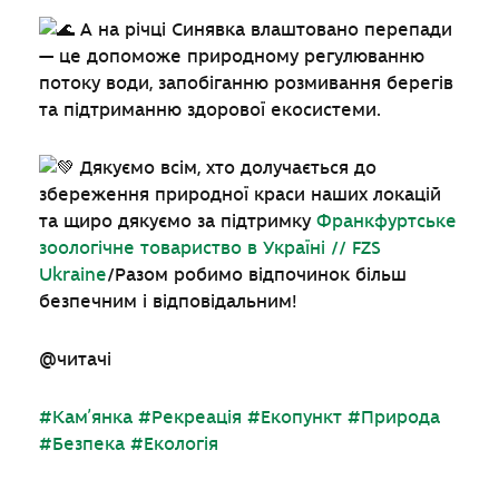
А на річці Синявка влаштовано перепади
— це допоможе природному регулюванню
потоку води, запобіганню розмивання берегів
та підтриманню здорової екосистеми.
Дякуємо всім, хто долучається до
збереження природної краси наших локацій
та щиро дякуємо за підтримку
Франкфуртське
зоологічне товариство в Україні // FZS
Ukraine
/Разом робимо відпочинок більш
безпечним і відповідальним!
@читачі
#Камʼянка
#Рекреація
#Екопункт
#Природа
#Безпека
#Екологія