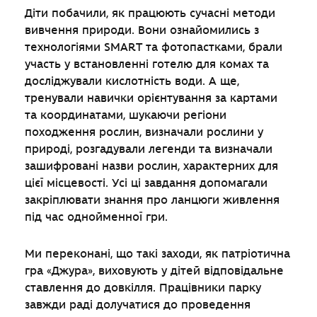
Діти побачили, як працюють сучасні методи
вивчення природи. Вони ознайомились з
технологіями SMART та фотопастками, брали
участь у встановленні готелю для комах та
досліджували кислотність води. А ще,
тренували навички орієнтування за картами
та координатами, шукаючи регіони
походження рослин, визначали рослини у
природі, розгадували легенди та визначали
зашифровані назви рослин, характерних для
цієї місцевості. Усі ці завдання допомагали
закріплювати знання про ланцюги живлення
під час однойменної гри.
Ми переконані, що такі заходи, як патріотична
гра «Джура», виховують у дітей відповідальне
ставлення до довкілля. Працівники парку
завжди раді долучатися до проведення