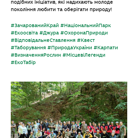
подібних ініціатив, які надихають молоде
покоління любити та оберігати природу!
#ЗачарованийКрай
#НаціональнийПарк
#Екоосвіта
#Джура
#ОхоронаПрироди
#ВідповідальнеСтавлення
#Квест
#Таборування
#ПриродаУкраїни
#Карпати
#ВизначенняРослин
#МісцевіЛегенди
#ЕкоТабір