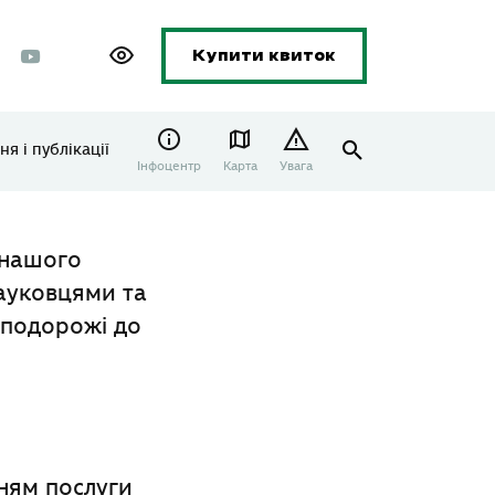
Купити квиток
я і публікації
Інфоцентр
Карта
Увага
 нашого
науковцями та
 подорожі до
ням послуги