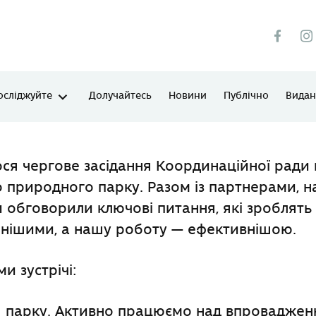
осліджуйте
Долучайтесь
Новини
Публічно
Виданн
ся чергове засідання Координаційної ради
 природного парку. Разом із партнерами, 
обговорили ключові питання, які зроблять
чнішими, а нашу роботу — ефективнішою.
и зустрічі:
я парку. Активно працюємо над впроваджен