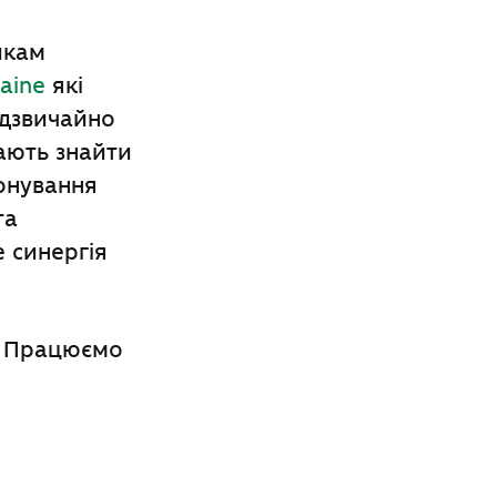
икам
aine
які
адзвичайно
гають знайти
онування
та
 синергія
ї! Працюємо