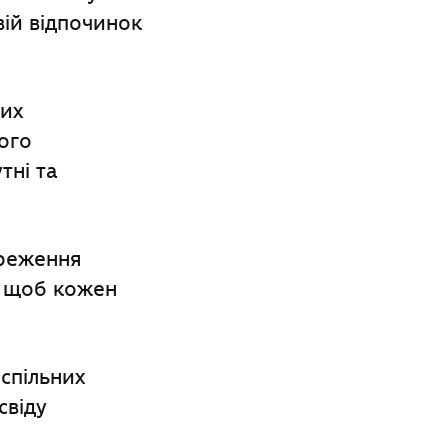
вій відпочинок
вих
ого
тні та
ереження
, щоб кожен
спільних
свіду