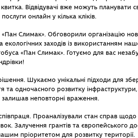
квитка. Відвідувачі вже можуть планувати с
послуги онлайн у кілька кліків.
 «Пан Слимак». Обговорили організацію но
а екологічних заходів із використанням наш
обуса «Пан Слимак». Готуємо для вас незабу
ндрівки!
рішення. Шукаємо унікальні підходи для зб
тя та одночасного розвитку інфраструктури
у залишав неповторні враження.
півпраця. Проаналізували стан справ щодо 
вок. Залучення грантів та європейського до
ашим пріоритетом для розвитку території.