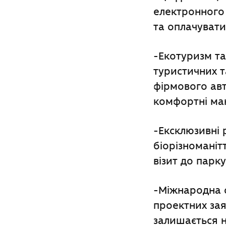
електронного 
та оплачувати 
-Екотуризм та
туристичних т
фірмового авт
комфортні ма
-Ексклюзивні 
біорізноманіт
візит до парк
-Міжнародна с
проектних зая
залишається н