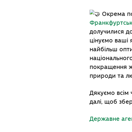
Окрема по
Франкфуртське
долучилися д
цінуємо ваші 
найбільш опт
національного
покращення ж
природи та л
Дякуємо всім 
далі, щоб збе
Державне аген