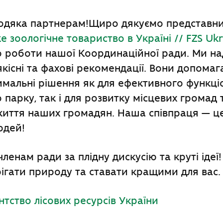
дяка партнерам!Щиро дякуємо представн
 зоологічне товариство в Україні // FZS Ukr
о роботи нашої Координаційної ради. Ми н
якісні та фахові рекомендації. Вони допома
имальні рішення як для ефективного функці
 парку, так і для розвитку місцевих громад 
иття наших громадян. Наша співпраця — це
юдей!
членам ради за плідну дискусію та круті іде
рігати природу та ставати кращими для вас.
тство лісових ресурсів України