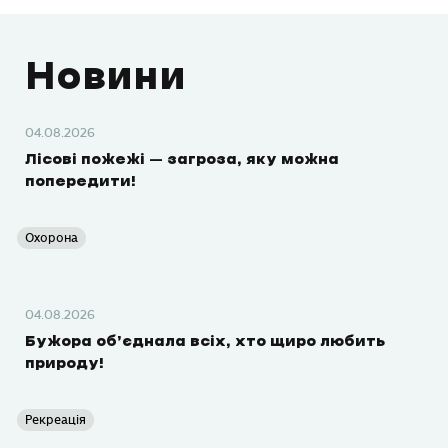
Новини
04.08.2026
Лісові пожежі – загроза, яку можна
попередити!
Охорона
04.08.2026
Бужора об’єднала всіх, хто щиро любить
природу!
Рекреація