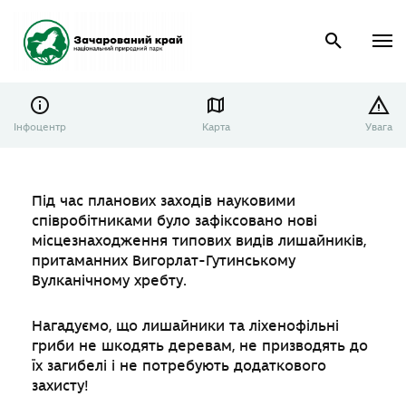
Інфоцентр
Карта
Увага
Під час планових заходів науковими
співробітниками було зафіксовано нові
місцезнаходження типових видів лишайників,
притаманних Вигорлат-Гутинському
Вулканічному хребту.
Нагадуємо, що лишайники та ліхенофільні
гриби не шкодять деревам, не призводять до
їх загибелі і не потребують додаткового
захисту!