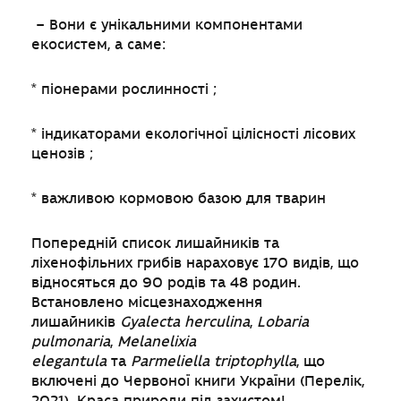
– Вони є унікальними компонентами
екосистем, а саме:
* піонерами рослинності ;
* індикаторами екологічної цілісності лісових
ценозів ;
* важливою кормовою базою для тварин
Попередній список лишайників та
ліхенофільних грибів нараховує 170 видів, що
відносяться до 90 родів та 48 родин.
Встановлено місцезнаходження
лишайників
Gyalecta herculina
,
Lobaria
pulmonaria
,
Melanelixia
elegantula
та
Parmeliella triptophylla
, що
включені до Червоної книги України (Перелік,
2021). Краса природи під захистом!