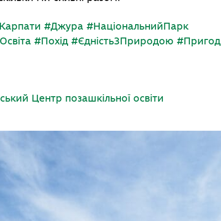
Карпати
#Джура
#НаціональнийПарк
Освіта
#Похід
#ЄдністьЗПриродою
#Пригод
ський Центр позашкільної освіти