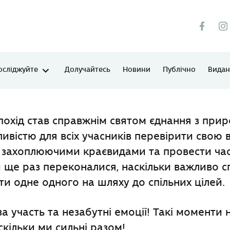
осліджуйте
Долучайтесь
Новини
Публічно
Виданн
похід став справжнім святом єднання з при
вістю для всіх учасників перевірити свою в
 захоплюючими краєвидами та провести час
 ще раз переконалися, наскільки важливо 
ти одне одного на шляху до спільних цілей.
за участь та незабутні емоції! Такі моменти 
скільки ми сильні разом!