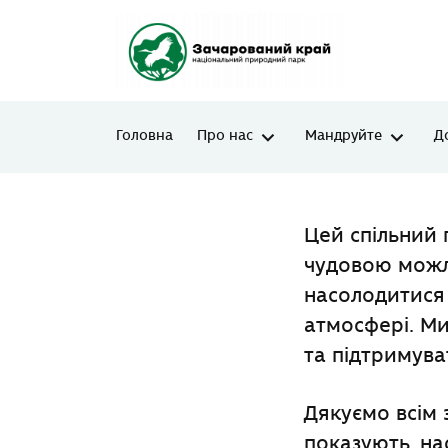
Головна
Про нас
Мандруйте
Д
Цей спільний 
чудовою можли
насолодитися
атмосфері. Ми
та підтримува
Дякуємо всім 
показують, на