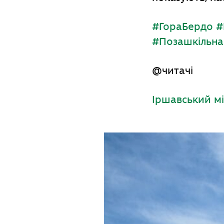
#ГораБердо
#
#Позашкільна
@читачі
Іршавський мі