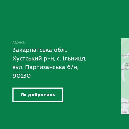
Адреса:
Закарпатська обл.,
Хустський р-н, с. Ільниця,
вул. Партизанська б/н,
90130
Як добратись