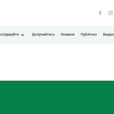
осліджуйте
Долучайтесь
Новини
Публічно
Виданн