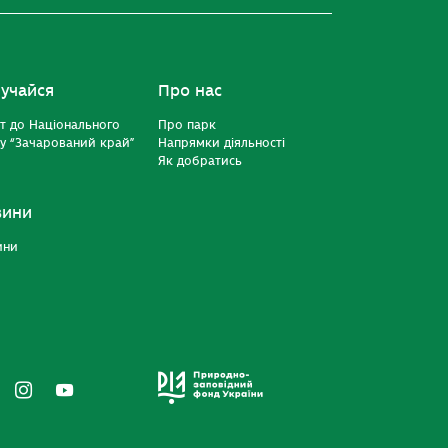
учайся
Про нас
т до Національного
Про парк
у “Зачарований край”
Напрямки діяльності
Як добратись
вини
ини