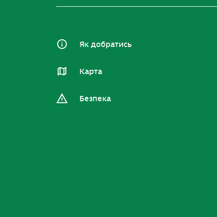
Як добратись
Карта
Безпека