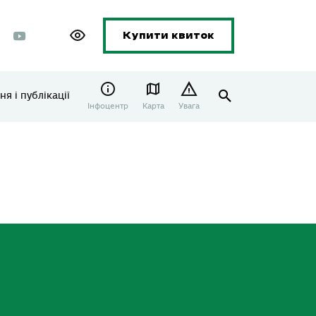
Купити квиток
я і публікації
Інфоцентр
Карта
Увага