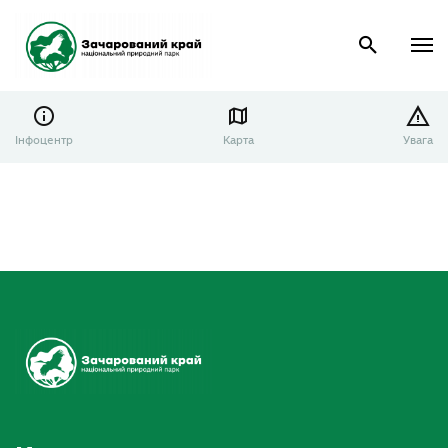
Інфоцентр
Карта
Увага