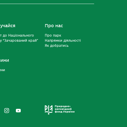
учайся
Про нас
т до Національного
Про парк
у “Зачарований край”
Напрямки діяльності
Як добратись
вини
ини