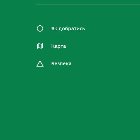
Як добратись
Карта
Безпека