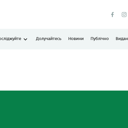
осліджуйте
Долучайтесь
Новини
Публічно
Виданн