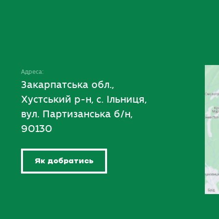
Адреса:
Закарпатська обл.,
Хустський р-н, с. Ільниця,
вул. Партизанська б/н,
90130
Як добратись