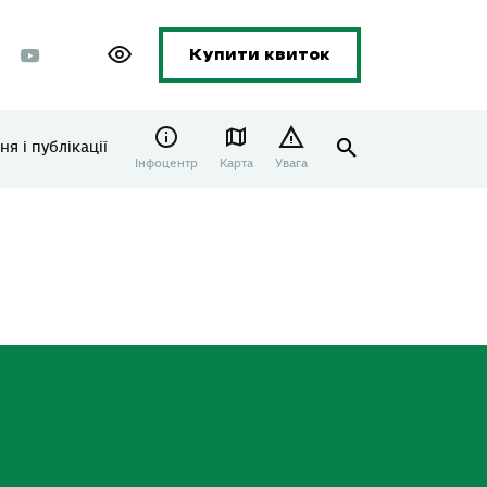
Купити квиток
я і публікації
Інфоцентр
Карта
Увага