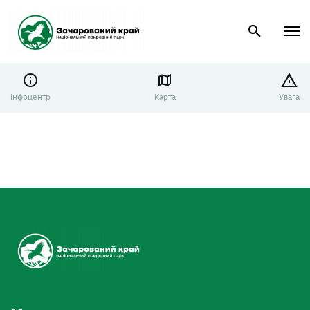
Інфоцентр
Карта
Увага