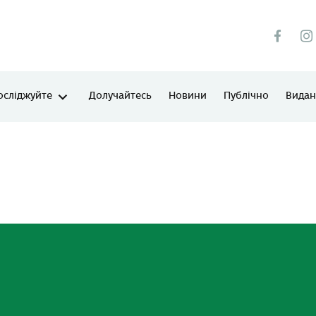
осліджуйте
Долучайтесь
Новини
Публічно
Виданн