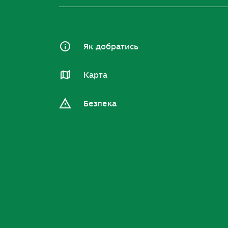
Як добратись
Карта
Безпека