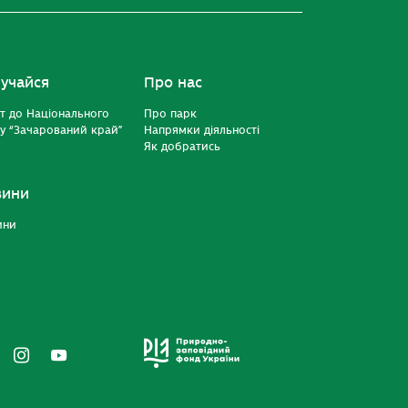
учайся
Про нас
т до Національного
Про парк
у “Зачарований край”
Напрямки діяльності
Як добратись
вини
ини