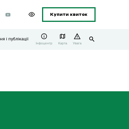
Купити квиток
я і публікації
Інфоцентр
Карта
Увага