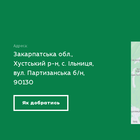
Адреса:
Закарпатська обл.,
Хустський р-н, с. Ільниця,
вул. Партизанська б/н,
90130
Як добратись