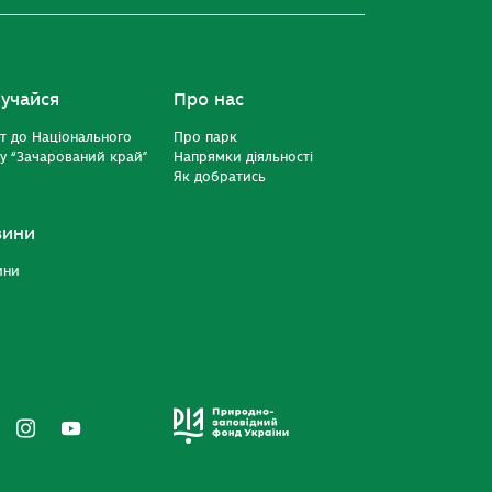
учайся
Про нас
т до Національного
Про парк
у “Зачарований край”
Напрямки діяльності
Як добратись
вини
ини