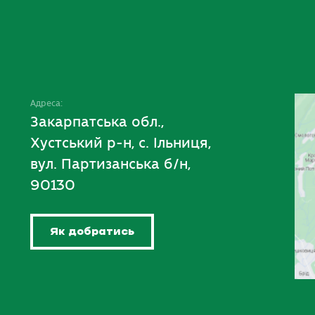
Адреса:
Закарпатська обл.,
Хустський р-н, с. Ільниця,
вул. Партизанська б/н,
90130
Як добратись