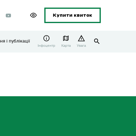
Купити квиток
я і публікації
Інфоцентр
Карта
Увага