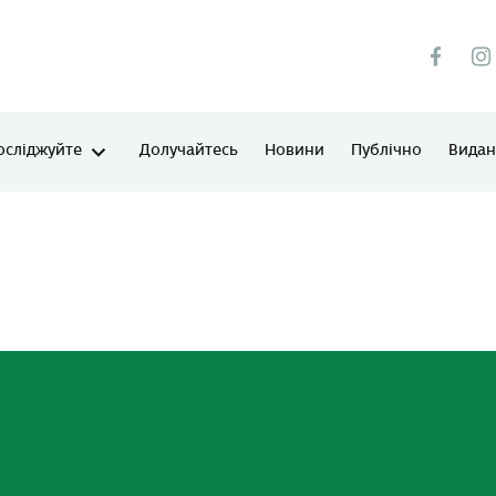
осліджуйте
Долучайтесь
Новини
Публічно
Виданн