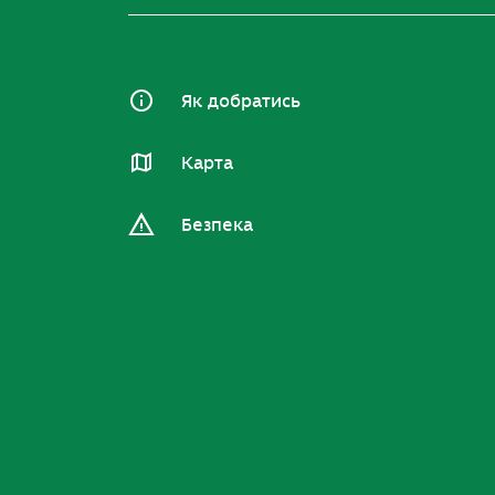
Як добратись
Карта
Безпека