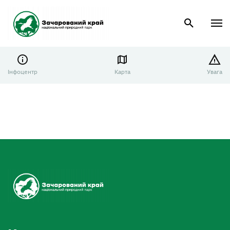
Інфоцентр
Карта
Увага